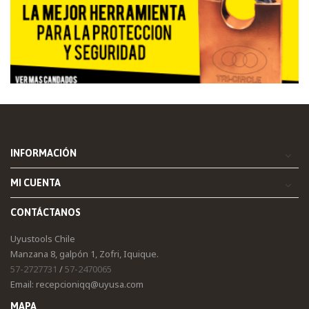
INFORMACIÓN
MI CUENTA
CONTÁCTANOS
Uyustools Chile
Manzana 8, galpón 1, Zofri, Iquique.
57-2727731
/
57-2470065
Email: recepcioniqq@uyusa.com
MAPA