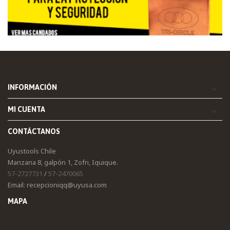
INFORMACIÓN
MI CUENTA
CONTÁCTANOS
Uyustools Chile
Manzana 8, galpón 1, Zofri, Iquique.
57-2727731
/
57-2470065
Email: recepcioniqq@uyusa.com
MAPA