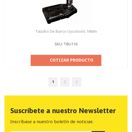
Taladro De Banco Uyustools 16Mm
SKU: TBU116
COTIZAR PRODUCTO
Página
Actualmente
Página
Página
Seguir
1
2
estás
leyendo
página
Suscríbete a nuestro Newsletter
Inscríbase a nuestro boletín de noticias: