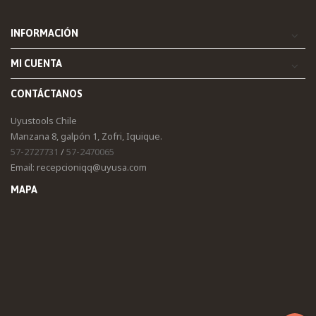
INFORMACIÓN
MI CUENTA
CONTÁCTANOS
Uyustools Chile
Manzana 8, galpón 1, Zofri, Iquique.
57-2727731
/
57-2470065
Email: recepcioniqq@uyusa.com
MAPA