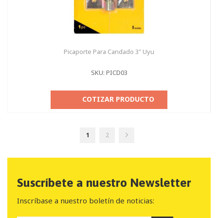
Picaporte Para Candado 3" Uyu
SKU: PICD03
COTIZAR PRODUCTO
Página
Actualmente
Página
Página
Seguir
1
2
estás
leyendo
página
Suscríbete a nuestro Newsletter
Inscríbase a nuestro boletín de noticias: