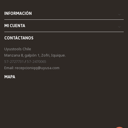
INFORMACIÓN
MI CUENTA
CONTÁCTANOS
Uyustools Chile
Manzana 8, galpón 1, Zofri, Iquique.
57-2727731
/
57-2470065
Email: recepcioniqq@uyusa.com
MAPA