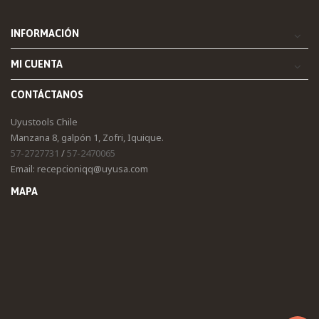
INFORMACIÓN
MI CUENTA
CONTÁCTANOS
Uyustools Chile
Manzana 8, galpón 1, Zofri, Iquique.
57-2727731
/
57-2470065
Email: recepcioniqq@uyusa.com
MAPA