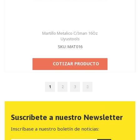
Martillo Metalico C/Iman 16Oz
Uyustools
SKU: MAT016
COTIZAR PRODUCTO
Página
Actualmente
Página
Página
Página
Seguir
1
2
3
estás
leyendo
página
Suscríbete a nuestro Newsletter
Inscríbase a nuestro boletín de noticias: