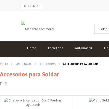
Ir
MI CUENTA
al
contenido
Home
Ferreteria
Automotriz
He
INICIO
MAQUINARIA
SOLDADORAS
ACCESORIOS PARA SOLDAR
Accesorios para Soldar