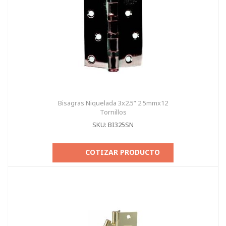
Bisagras Niquelada 3x2.5” 2.5mmx12
Tornillos
SKU: BI325SN
COTIZAR PRODUCTO