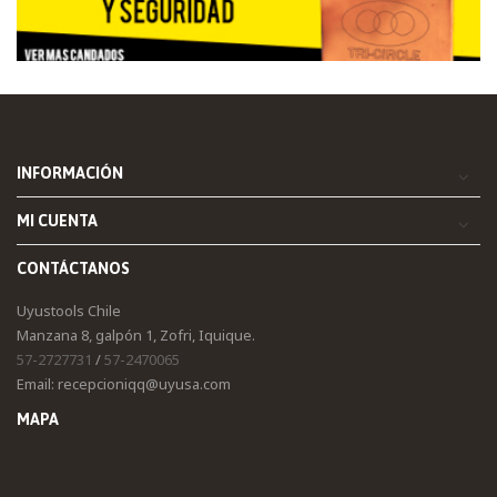
INFORMACIÓN
MI CUENTA
CONTÁCTANOS
Uyustools Chile
Manzana 8, galpón 1, Zofri, Iquique.
57-2727731
/
57-2470065
Email: recepcioniqq@uyusa.com
MAPA