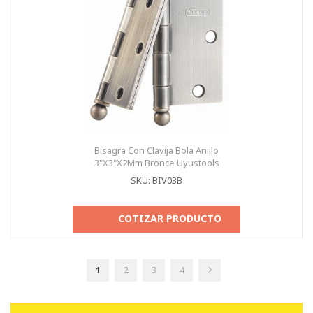
Bisagra Con Clavija Bola Anillo
3"X3"X2Mm Bronce Uyustools
SKU: BIV03B
COTIZAR PRODUCTO
Página
Actualmente
Página
Página
Página
Página
Seguir
1
2
3
4
estás
leyendo
página