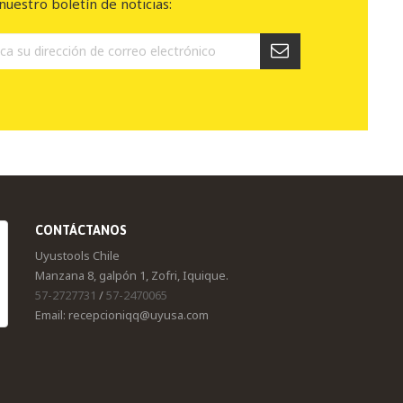
nuestro boletín de noticias:
CONTÁCTANOS
Uyustools Chile
Manzana 8, galpón 1, Zofri, Iquique.
57-2727731
/
57-2470065
Email: recepcioniqq@uyusa.com