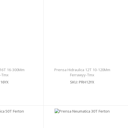
a 16T 16-300Mm
Prensa Hidraulica 12T 10-120Mm
y-Tmx
Ferrawyy-Tmx
H16YX
SKU: PRH12YX