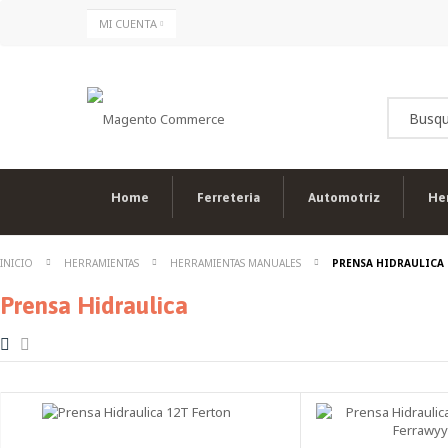
Ir
MI CUENTA
al
contenido
Home
Ferreteria
Automotriz
He
INICIO
HERRAMIENTAS
HERRAMIENTAS MANUALES
PRENSA HIDRAULICA
Prensa Hidraulica