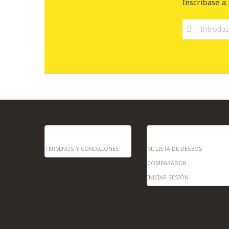
Inscríbase a 
INFORMACIÓN
MI CUENTA
TÉRMINOS Y CONDICIONES
MI LISTA DE DESEOS
COMPARADOR
INICIAR SESIÓN