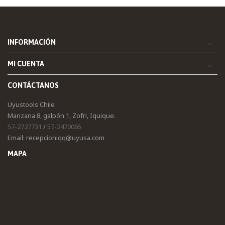
INFORMACIÓN
MI CUENTA
CONTÁCTANOS
Uyustools Chile
Manzana 8, galpón 1, Zofri, Iquique.
57-2727731
/
57-2470065
Email: recepcioniqq@uyusa.com
MAPA