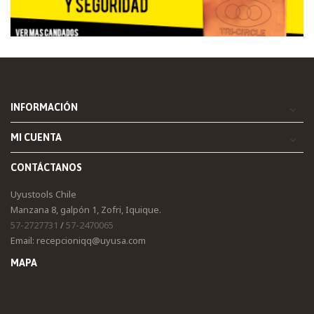
INFORMACIÓN
MI CUENTA
CONTÁCTANOS
Uyustools Chile
Manzana 8, galpón 1, Zofri, Iquique.
57-2727731
/
57-2470065
Email: recepcioniqq@uyusa.com
MAPA