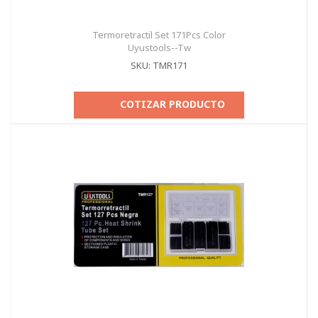
Termoretractil Set 171Pcs Color
Uyustools--Tw
SKU: TMR171
COTIZAR PRODUCTO