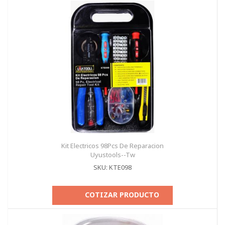
Kit Electricos 98Pcs De Reparacion
Uyustools--Tw
SKU: KTE098
COTIZAR PRODUCTO