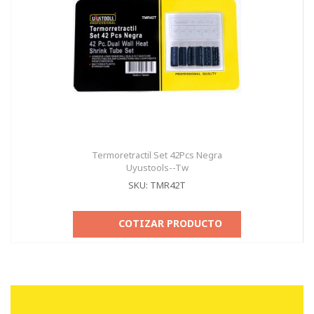
Termoretractil Set 42Pcs Negra
Uyustools--Tw
SKU: TMR42T
COTIZAR PRODUCTO