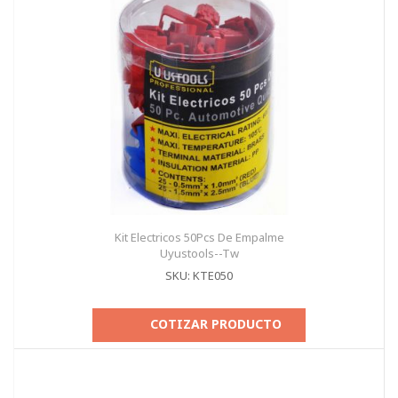
Kit Electricos 50Pcs De Empalme
Uyustools--Tw
SKU: KTE050
COTIZAR PRODUCTO