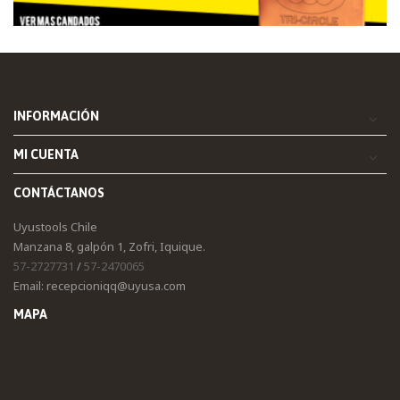
INFORMACIÓN
MI CUENTA
CONTÁCTANOS
Uyustools Chile
Manzana 8, galpón 1, Zofri, Iquique.
57-2727731
/
57-2470065
Email: recepcioniqq@uyusa.com
MAPA