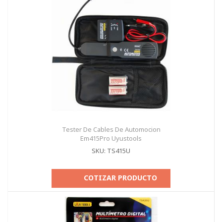
Tester De Cables De Automocion
Em415Pro Uyustools
SKU: TS415U
COTIZAR PRODUCTO