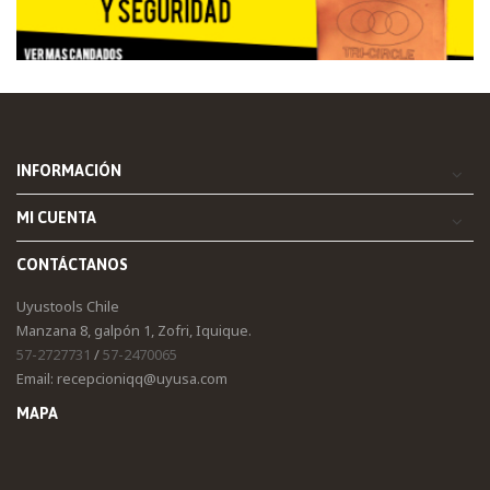
INFORMACIÓN
MI CUENTA
CONTÁCTANOS
Uyustools Chile
Manzana 8, galpón 1, Zofri, Iquique.
57-2727731
/
57-2470065
Email: recepcioniqq@uyusa.com
MAPA