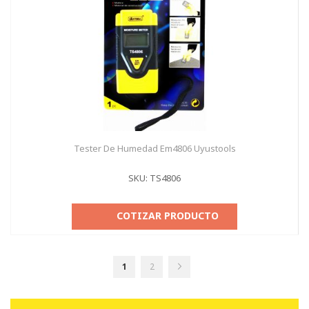
Tester De Humedad Em4806 Uyustools
SKU: TS4806
COTIZAR PRODUCTO
Página
Actualmente
Página
Página
Seguir
1
2
estás
leyendo
página