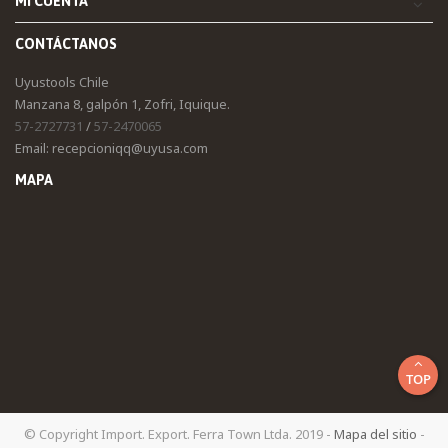
MI CUENTA
CONTÁCTANOS
Uyustools Chile
Manzana 8, galpón 1, Zofri, Iquique.
57-2727731
/
57-2470065
Email: recepcioniqq@uyusa.com
MAPA
TOP
© Copyright Import. Export. Ferra Town Ltda. 2019 -
Mapa del sitio
-