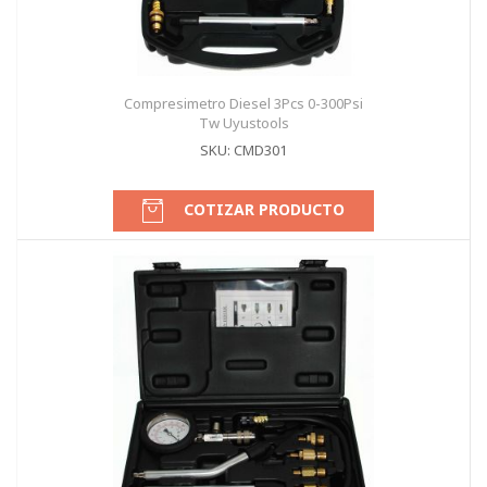
Compresimetro Diesel 3Pcs 0-300Psi
Tw Uyustools
SKU: CMD301
COTIZAR PRODUCTO