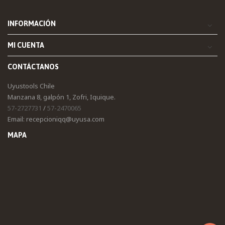
INFORMACIÓN
MI CUENTA
CONTÁCTANOS
Uyustools Chile
Manzana 8, galpón 1, Zofri, Iquique.
57-2727731
/
57-2470065
Email: recepcioniqq@uyusa.com
MAPA