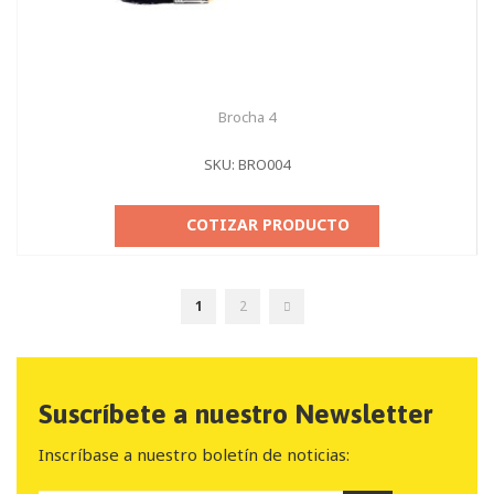
Brocha 4
SKU: BRO004
COTIZAR PRODUCTO
Página
Actualmente
Página
Página
Seguir
1
2
estás
leyendo
página
Suscríbete a nuestro Newsletter
Inscríbase a nuestro boletín de noticias: