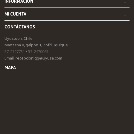
INFORMACIÓN
MI CUENTA
CONTÁCTANOS
Uyustools Chile
Manzana 8, galpón 1, Zofri, Iquique.
57-2727731
/
57-2470065
Email: recepcioniqq@uyusa.com
MAPA