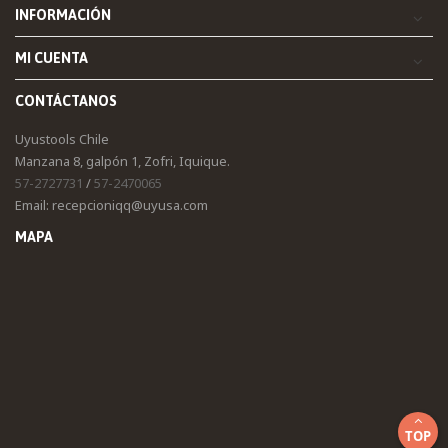
INFORMACIÓN
MI CUENTA
CONTÁCTANOS
Uyustools Chile
Manzana 8, galpón 1, Zofri, Iquique.
57-2727731
/
57-2470065
Email: recepcioniqq@uyusa.com
MAPA
TOP