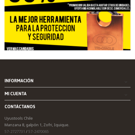
INFORMACIÓN
MI CUENTA
CONTÁCTANOS
Uyustools Chile
Manzana 8, galpón 1, Zofri, Iquique.
57-2727731
/
57-2470065