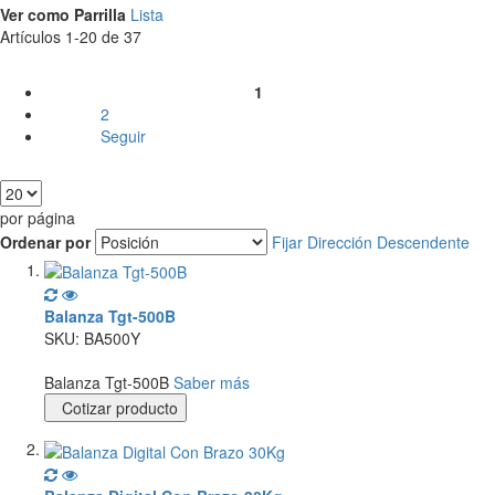
Ver como
Parrilla
Lista
Artículos
1
-
20
de
37
Página
1
Actualmente estás leyendo página
2
Página
Seguir
Página
Mostrar
por página
Ordenar por
Fijar Dirección Descendente
Balanza Tgt-500B
SKU: BA500Y
Balanza Tgt-500B
Saber más
Cotizar producto