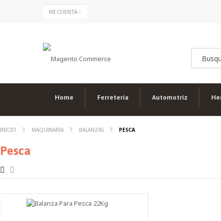
Ir
MI CUENTA
al
contenido
Home
Ferreteria
Automotriz
He
INICIO
MAQUINARIA
BALANZAS
PESCA
Pesca