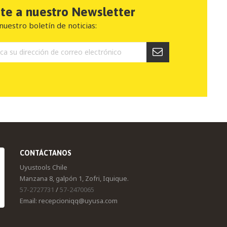
ete a nuestro Newsletter
nuestro boletín de noticias:
CONTÁCTANOS
Uyustools Chile
Manzana 8, galpón 1, Zofri, Iquique.
57-2727731
/
57-2470065
Email: recepcioniqq@uyusa.com