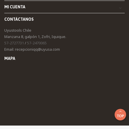
MI CUENTA
CONTÁCTANOS
Uyustools Chile
Manzana 8, galpón 1, Zofri, Iquique.
57-2727731
/
57-2470065
Email: recepcioniqq@uyusa.com
MAPA
TOP