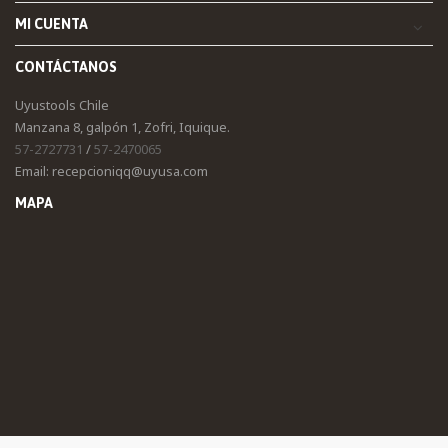
MI CUENTA
CONTÁCTANOS
Uyustools Chile
Manzana 8, galpón 1, Zofri, Iquique.
57-2727731
/
57-2470065
Email: recepcioniqq@uyusa.com
MAPA