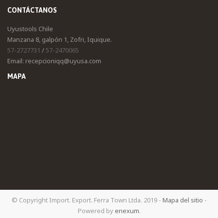
CONTÁCTANOS
Uyustools Chile
Manzana 8, galpón 1, Zofri, Iquique.
57-2727731
/
57-2470065
Email: recepcioniqq@uyusa.com
MAPA
© Copyright Import. Export. Ferra Town Ltda. 2019 -
Mapa del sitio
-
Powered by
enexum
.