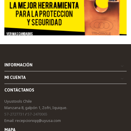
INFORMACIÓN
MI CUENTA
CONTÁCTANOS
Uyustools Chile
Manzana 8, galpón 1, Zofri, Iquique.
57-2727731
/
57-2470065
Email: recepcioniqq@uyusa.com
MAPA