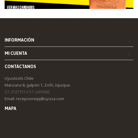
INFORMACIÓN
MI CUENTA
CONTÁCTANOS
Uyustools Chile
Manzana 8, galpón 1, Zofri, Iquique.
57-2727731
/
57-2470065
Email: recepcioniqq@uyusa.com
MAPA