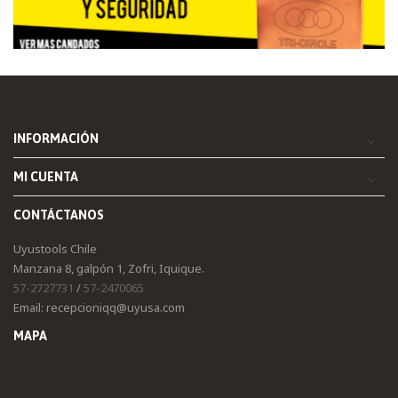
INFORMACIÓN
MI CUENTA
CONTÁCTANOS
Uyustools Chile
Manzana 8, galpón 1, Zofri, Iquique.
57-2727731
/
57-2470065
Email: recepcioniqq@uyusa.com
MAPA