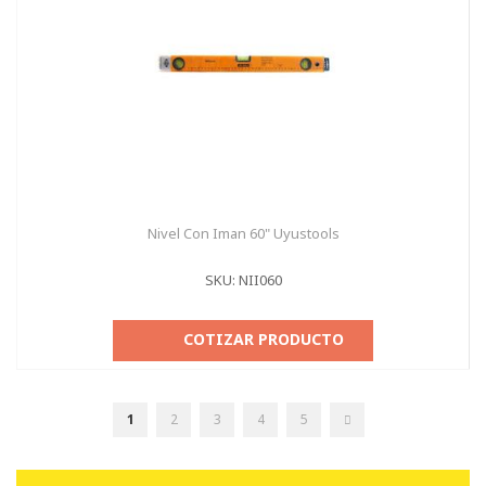
Nivel Con Iman 60" Uyustools
SKU: NII060
COTIZAR PRODUCTO
Página
Actualmente
Página
Página
Página
Página
Página
Seguir
1
2
3
4
5
estás
leyendo
página