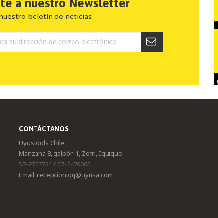
ete a nuestro Newsletter
nuestro boletín de noticias:
CONTÁCTANOS
Uyustools Chile
Manzana 8, galpón 1, Zofri, Iquique.
57-2727731
/
57-2470065
Email: recepcioniqq@uyusa.com