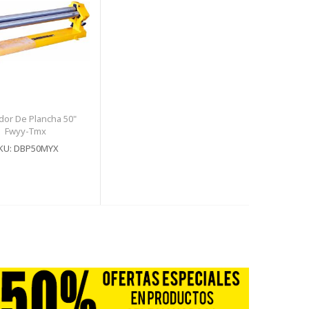
dor De Plancha 50"
Fwyy-Tmx
KU: DBP50MYX