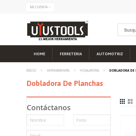
Ir
MI CUENTA
al
contenido
HOME
FERRETERIA
AUTOMOTRIZ
INICIO
HERRAMIENTAS
HOJALATERIA
DOBLADORA DE 
Dobladora De Planchas
Contáctanos