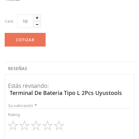
Cant.
COTIZAR
RESEÑAS
Estás revisando:
Terminal De Bateria Tipo L 2Pcs Uyustools
Su valoración
Rating
1
2
3
4
5
star
stars
stars
stars
stars