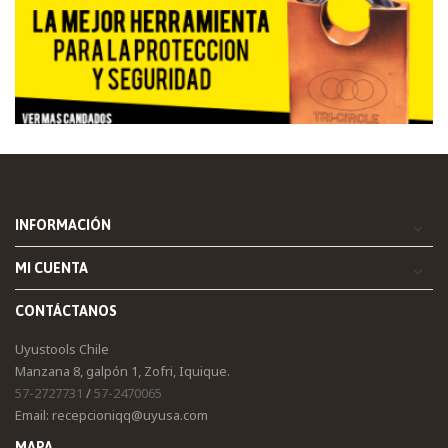
INFORMACIÓN
MI CUENTA
CONTÁCTANOS
Uyustools Chile
Manzana 8, galpón 1, Zofri, Iquique.
57-2727731
/
57-2470065
Email: recepcioniqq@uyusa.com
MAPA